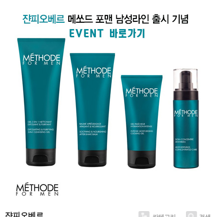
쟌피오베르