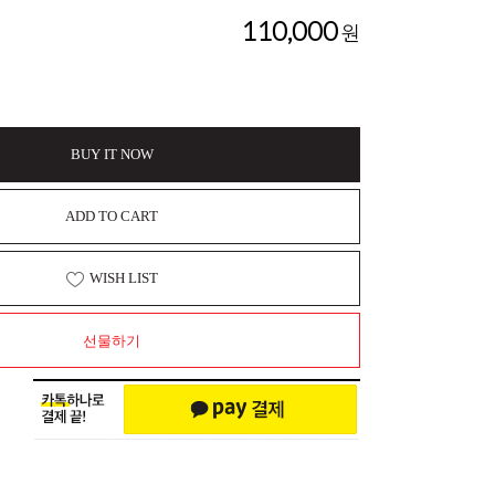
110,000
원
BUY IT NOW
ADD TO CART
WISH LIST
선물하기