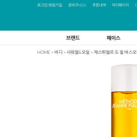
로그인/회원가입
장바구니
(
0
)
주문내역
마이페이지
브랜드
페이스
HOME
>
바디
>
샤워젤&오일
> 제스뛰엘르 도 윌 바스오일