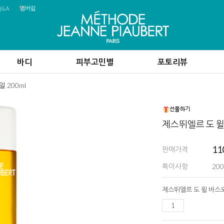
Q&A
멤버쉽
바디
피부고민별
포토리뷰
 200ml
제스뛰엘르 도 윌 
11
판매가격
특이사항
200
제스뛰엘르 도 윌 바스오