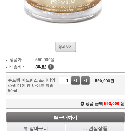
상세보기
상품가 :
590,000
원
배송비 :
(무료)
!
슈프렘 어드밴스 프리미엄
590,000
원
+1
-1
스왕 데이 앤 나이트 크림
50ml
총 상품 금액
590,000
원
구매하기
장바구니
관심상품