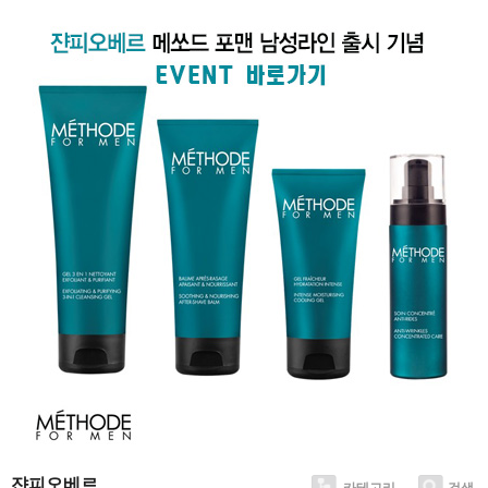
쟌피오베르