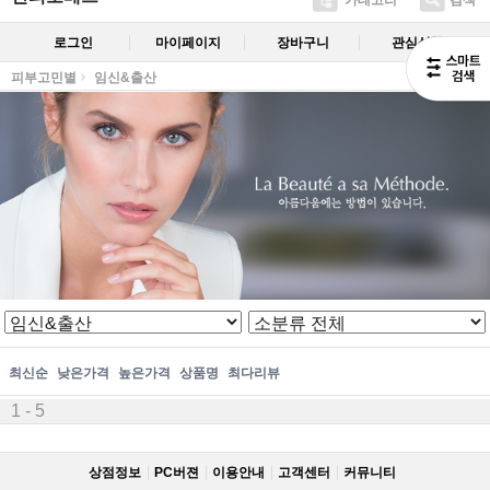
카테고리
검색
로그인
마이페이지
장바구니
관심상품
피부고민별
임신&출산
최신순
낮은가격
높은가격
상품명
최다리뷰
1 - 5
상점정보
PC버젼
이용안내
고객센터
커뮤니티