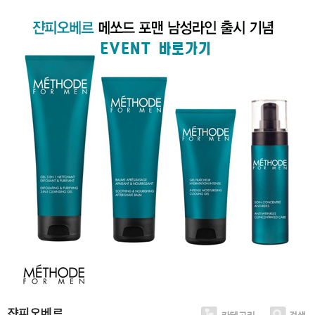
쟌피오베르