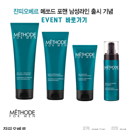
쟌피오베르