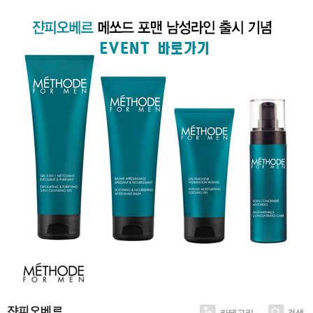
쟌피오베르