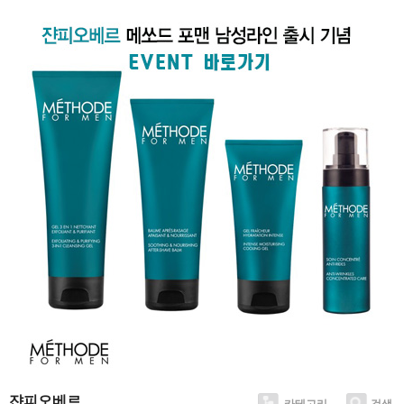
쟌피오베르